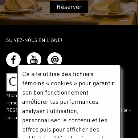
Réserver
SUIVEZ-NOUS EN LIGNE!
Ce site utilise des fichiers
témoins « cookies » pour garantir
son bon fonctionnement,
Michel Lussier des restaurants Caffuccino s'est vu
améliorer les performances,
remettre le prestigieux prix CHAPEAU
RESTAURATEURS ! 2015 dans la catégorie « Chef de file »
analyser l'utilisation,
lors de la réunion annuelle de l'ARQ.
personnaliser le contenu et les
offres puis pour afficher des