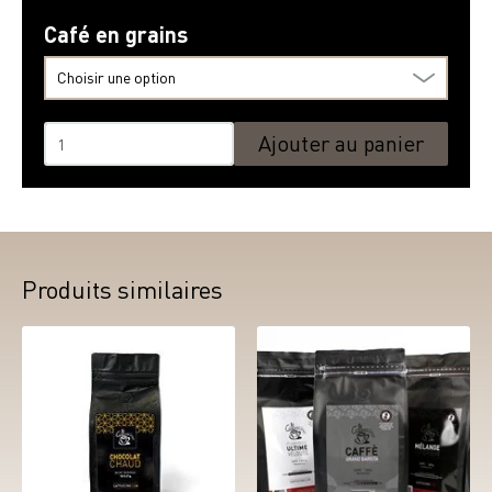
Café en grains
Choisir une option
quantité
Ajouter au panier
de
Café
en
grains
Produits similaires
(340g)