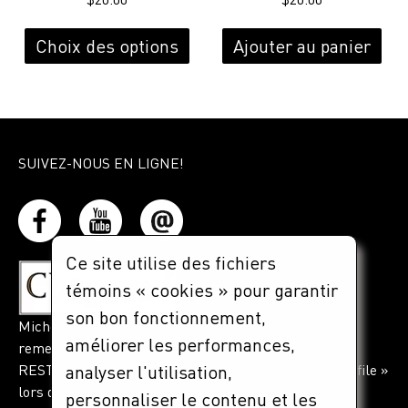
du
Ce
pro
produit
Choix des options
Ajouter au panier
a
plusieurs
variations.
Les
options
SUIVEZ-NOUS EN LIGNE!
peuvent
être
choisies
sur
Ce site utilise des fichiers
la
page
témoins « cookies » pour garantir
du
son bon fonctionnement,
Michel Lussier des restaurants Caffuccino s'est vu
produit
améliorer les performances,
remettre le prestigieux prix CHAPEAU
RESTAURATEURS ! 2015 dans la catégorie « Chef de file »
analyser l'utilisation,
lors de la réunion annuelle de l'ARQ.
personnaliser le contenu et les