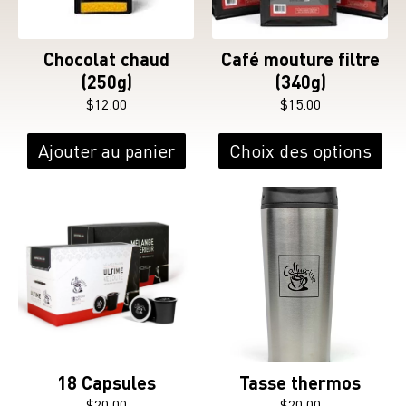
Chocolat chaud
Café mouture filtre
(250g)
(340g)
$
12.00
$
15.00
Ce
pro
Ajouter au panier
Choix des options
a
plu
vari
Les
opt
peu
êtr
cho
sur
la
18 Capsules
Tasse thermos
pag
$
20.00
$
20.00